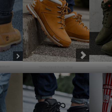
remium
Timberland Euro Hiker
Tim