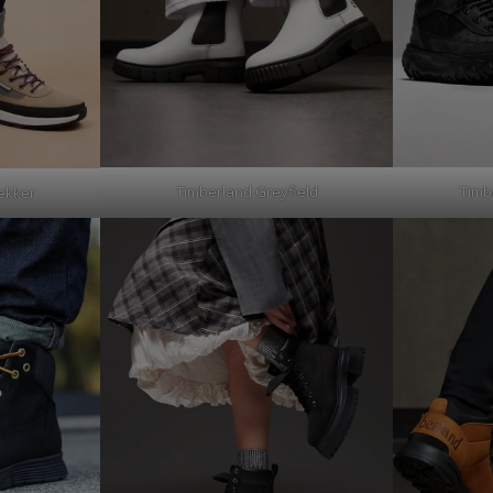
Timberland Greyfield
Timb
rekker