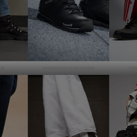
ina
Timberland Euro Sprint Hiker
Timb