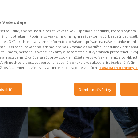
 Vaše údaje
etko úsilie, aby bol nákup našich Zákazníkov úspešný a produkty, ktoré si vyberajú
né ich potrebám. Robíme to však s maximálnym rešpektom voči bezpečnosti všet
knite „OK”, ak chcete, aby sme informácie o Vašom správaní na našej stránke mohli 
bsahu personalizovaného priamo pre Vás, vrátane odporúčaní produktov prispôs
záujmom, personalizovanej reklamy či zapamätania si vybraných preferencií. Svo
 aj nastavenia týkajúce sa súborov cookie môžete kedykoľvek zmeniť, a to kliknut
iť”. Ak nechcete dostávať personalizovanú ponuku produktov prispôsobenú Vašim
nosť „Odmietnuť všetky”. Viac informácií nájdete v našich
zásadách ochrany 
in
pôsobiť
Odmietnuť všetky
kcia