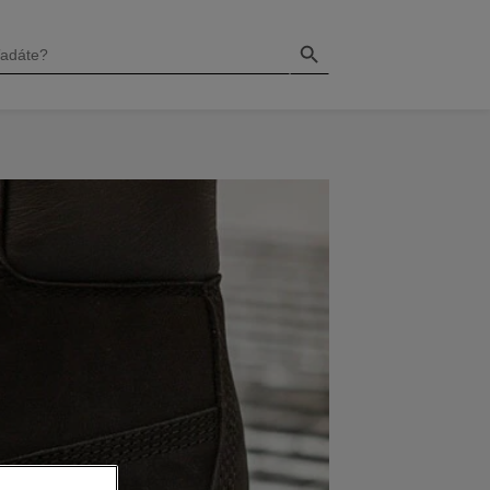
Search Button
H