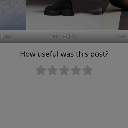
n Chukka
Timberland Sky
Timbe
How useful was this post?