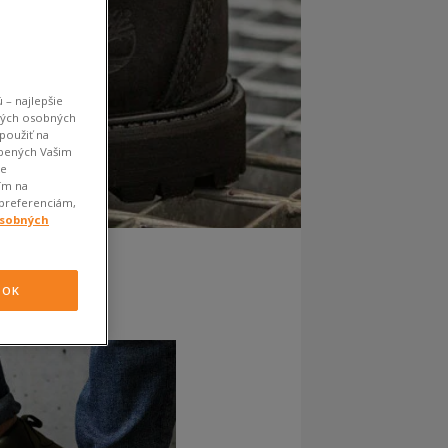
 – najlepšie
kých osobných
použiť na
obených Vašim
je
ím na
 preferenciám,
osobných
OK