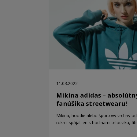
11.03.2022
Mikina adidas – absolútn
fanúšika streetwearu!
Mikina, hoodie alebo športový vrchný od
rokmi spájal len s hodinami telocviku, f