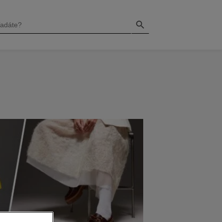
Search Button
H