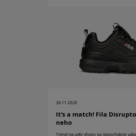
26.11.2020
It’s a match! Fila Disrupt
neho
Trend na ugly shoes sa nepochybne udo