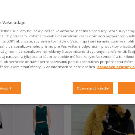
 Vaše údaje
05.06.2026
etko úsilie, aby bol nákup našich Zákazníkov úspešný a produkty, ktoré si vyberajú
Aké šaty sa hodi
né ich potrebám. Robíme to však s maximálnym rešpektom voči bezpečnosti všet
knite „OK”, ak chcete, aby sme informácie o Vašom správaní na našej stránke mohli 
Rock star meets b
bsahu personalizovaného priamo pre Vás, vrátane odporúčaní produktov prispôs
tku a hľadá jednoduchosť,
záujmom, personalizovanej reklamy či zapamätania si vybraných preferencií. Svo
ráve preto sa
Masívne topánky k šatám? T
 aj nastavenia týkajúce sa súborov cookie môžete kedykoľvek zmeniť, a to kliknut
iť”. Ak nechcete dostávať personalizovanú ponuku produktov prispôsobenú Vašim
predsa neznamená len lodič
nosť „Odmietnuť všetky”. Viac informácií nájdete v našich
zásadách ochrany 
ČÍTAJTE
pôsobiť
Odmietnuť všetky