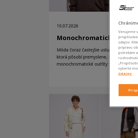
Chránime
10.07.2026
Venujeme vš
Monochromatický štýl
prispôsobe
údajov. Kli
prípravu o
Móda čoraz častejšie ustupuje od nadby
potrebám a 
ktorá pôsobí premyslene, nie náhodne. P
rozhodnutie
„Prispôsob
monochromatické outfity vracajú…
vyberte mož
údajov.
Pris