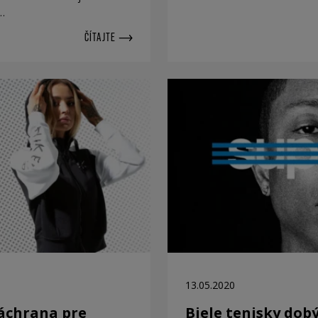
i…
ČÍTAJTE
13.05.2020
záchrana pre
Biele tenisky dob