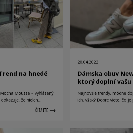
20.04.2022
 Trend na hnedé
Dámska obuv New 
ktorý doplní vašu
j Mocha Mousse – vyhlásený
Najnovšie trendy, módne dop
 dokazuje, že nielen…
ich, však? Dobre viete, čo j
ČÍTAJTE