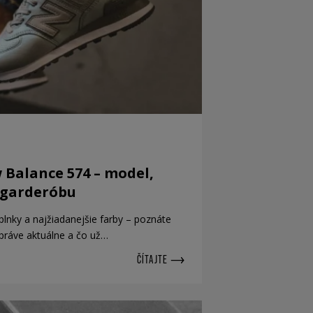
Balance 574 – model,
 garderóbu
lnky a najžiadanejšie farby – poznáte
e práve aktuálne a čo už…
ČÍTAJTE