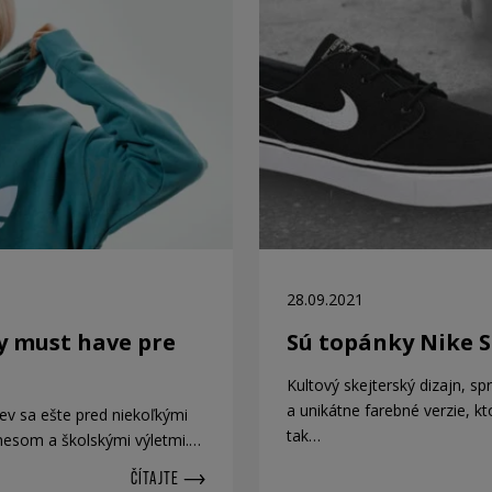
28.09.2021
y must have pre
Sú topánky Nike S
Kultový skejterský dizajn, s
a unikátne farebné verzie, k
ev sa ešte pred niekoľkými
tak…
itnesom a školskými výletmi.…
ČÍTAJTE