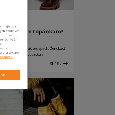
 – najlepšie
a k masívnym topánkam?
kých osobných
použiť na
aby doll
obených Vašim
je
o môže hrať vo váš prospech. Ženskosť
ím na
 preferenciám,
ky a sandále na podpätku v…
osobných
ČÍTAJTE
OK