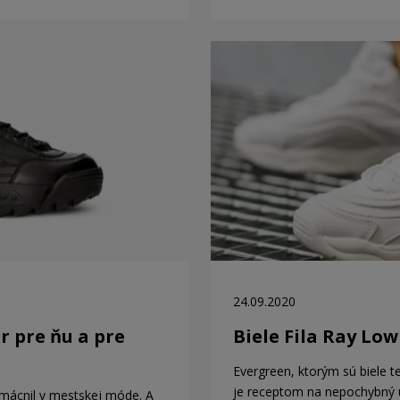
24.09.2020
or pre ňu a pre
Biele Fila Ray Lo
Evergreen, ktorým sú biele te
je receptom na nepochybný 
mácnil v mestskej móde. A