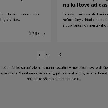
na kultové adidas
ed odchodom z domu ešte
Tenisky v súčasnosti dominuj
ždy si volíte…
neformálny vzhľad a nepreds
srdcia fanúšikov mestského 
ČÍTAJTE
z 3
no ľahko stratiť. Ale nie s nami. Ostaňte v mestskom svete dlhšie a 
u je vítaná. Streetwearové príbehy, profesionálne tipy, ako zachrániť
náladu: to všetko nájdete práve tu.