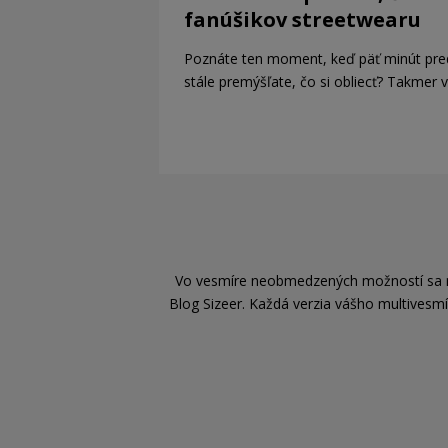
fanúšikov streetwearu
Poznáte ten moment, keď päť minút pr
stále premýšľate, čo si obliecť? Takmer v
Vo vesmíre neobmedzených možností sa mož
Blog Sizeer. Každá verzia vášho multivesmír