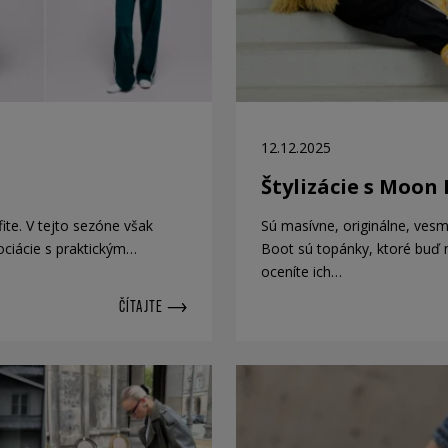
12.12.2025
Štylizácie s Moon
fite. V tejto sezóne však
Sú masívne, originálne, ves
ociácie s praktickým…
Boot sú topánky, ktoré buď m
oceníte ich…
ČÍTAJTE