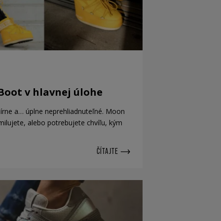
 Boot v hlavnej úlohe
mírne a… úplne neprehliadnuteľné. Moon
ilujete, alebo potrebujete chvíľu, kým
ČÍTAJTE