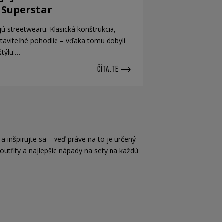
 Superstar
ú streetwearu. Klasická konštrukcia,
taviteľné pohodlie – vďaka tomu dobyli
štýlu.…
ČÍTAJTE
inšpirujte sa – veď práve na to je určený
 outfity a najlepšie nápady na sety na každú