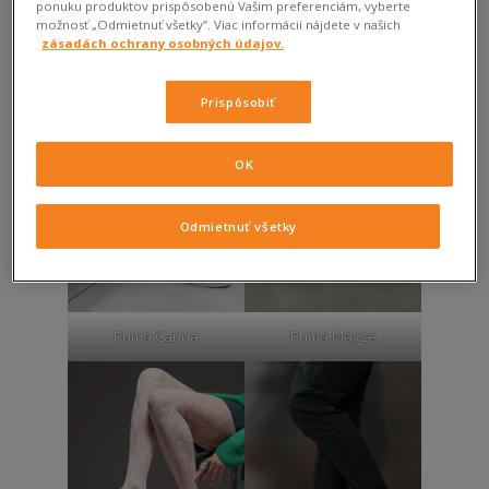
ponuku produktov prispôsobenú Vašim preferenciám, vyberte
možnosť „Odmietnuť všetky”. Viac informácií nájdete v našich
zásadách ochrany osobných údajov.
Puma Arizona
Puma Suede
Prispôsobiť
OK
Odmietnuť všetky
Puma Carina
Puma Mayze