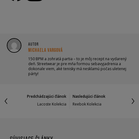
AUTOR
MICHAELA VARGOVÁ
150 BPM a zohratá partia – to je môj recept na vydarený
deň. Streetwear je pre mňa formou sebavyjadrenia a
dokonale viem, aké tenisky má nesklamú počas uletenej
párty!
Predchádzajúci článok
Nasledujúci článok
Lacoste Kolekcia
Reebok Kolekcia