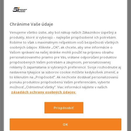
Chránime Vaše údaje
Venujeme všetko úsilie, aby bol nákup našich Zákazníkov úspešný a
produkty, ktoré si vyberajú – najlepšie prispôsobené ich potrebám.
Robíme to však s maximálnym rešpektom voči bezpečnosti všetkých
osobných údajov. Kliknite „OK”, ak chcete, aby sme informácie o
Vašom správaní na našej stránke mohli použiť na prípravu obsahu
personalizovaného priamo pre Vás, vrátane odporúčaní produktov
prispôsobených Vašim potrebám a záujmom, personalizovanej
reklamy či zapamätania si vybraných preferencií. Svoje rozhodnutie aj
Reebok Classic
Reebok Club C
nastavenia týkajúce sa súborov cookie môžete kedykoľvek zmeniť, a
Leather
to kliknutím na „Prispôsobiť”. Ak nechcete dostávať personalizovanú
ponuku produktov prispôsobenú Vašim preferenciám, vyberte
možnosť „Odmietnuť všetky”. Viac informácií nájdete v našich
zásadách ochrany osobných údajov.
Prispôsobiť
OK