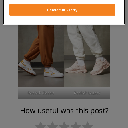
Odmietnuť všetky
Reebok Club C 85
Reebok Royal
Reebok Classic
Reebok Legacy
How useful was this post?