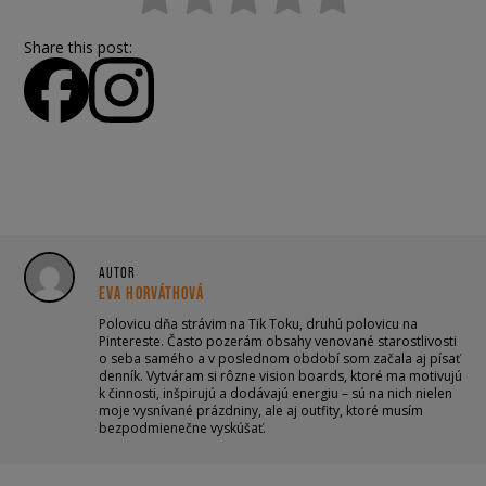
Share this post:
AUTOR
EVA HORVÁTHOVÁ
Polovicu dňa strávim na Tik Toku, druhú polovicu na
Pintereste. Často pozerám obsahy venované starostlivosti
o seba samého a v poslednom období som začala aj písať
denník. Vytváram si rôzne vision boards, ktoré ma motivujú
k činnosti, inšpirujú a dodávajú energiu – sú na nich nielen
moje vysnívané prázdniny, ale aj outfity, ktoré musím
bezpodmienečne vyskúšať.