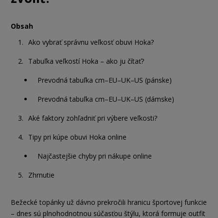
Obsah
Ako vybrať správnu veľkosť obuvi Hoka?
Tabuľka veľkostí Hoka – ako ju čítať?
Prevodná tabuľka cm–EU–UK–US (pánske)
Prevodná tabuľka cm–EU–UK–US (dámske)
Aké faktory zohľadniť pri výbere veľkosti?
Tipy pri kúpe obuvi Hoka online
Najčastejšie chyby pri nákupe online
Zhrnutie
Bežecké topánky už dávno prekročili hranicu športovej funkcie
– dnes sú plnohodnotnou súčasťou štýlu, ktorá formuje outfit