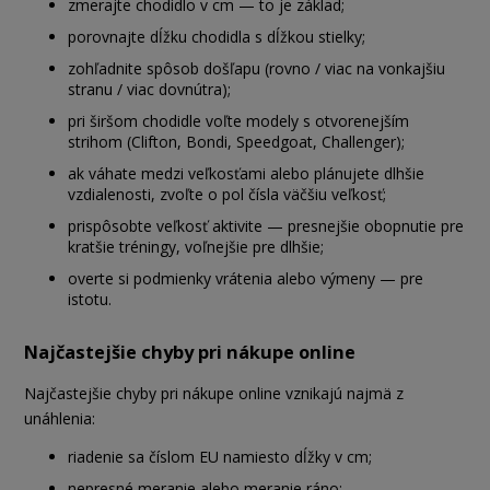
zmerajte chodidlo v cm — to je základ;
porovnajte dĺžku chodidla s dĺžkou stielky;
zohľadnite spôsob došľapu (rovno / viac na vonkajšiu
stranu / viac dovnútra);
pri širšom chodidle voľte modely s otvorenejším
strihom (Clifton, Bondi, Speedgoat, Challenger);
ak váhate medzi veľkosťami alebo plánujete dlhšie
vzdialenosti, zvoľte o pol čísla väčšiu veľkosť;
prispôsobte veľkosť aktivite — presnejšie obopnutie pre
kratšie tréningy, voľnejšie pre dlhšie;
overte si podmienky vrátenia alebo výmeny — pre
istotu.
Najčastejšie chyby pri nákupe online
Najčastejšie chyby pri nákupe online vznikajú najmä z
unáhlenia:
riadenie sa číslom EU namiesto dĺžky v cm;
nepresné meranie alebo meranie ráno;