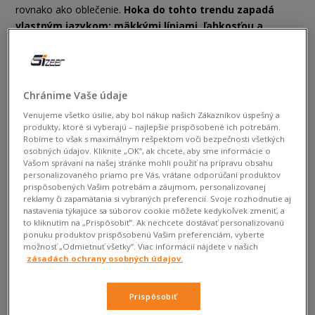
rovnako ako oblečenie.
Hoka do tohto trendu zapadá
vlastným jazykom: mäkkými líniami, ľahkosťou a
komfortom, ktorý funguje celý deň.
Preto výber veľkosti
nie je len technický detail, ale rozhodnutie, ktoré ovplyvňuje,
ako obuv sedí v pohybe aj v každodennom looku. Ak
premýšľate, ako vybrať správnu veľkosť Hoka, začnime od
Chránime Vaše údaje
základov.
Venujeme všetko úsilie, aby bol nákup našich Zákazníkov úspešný a
produkty, ktoré si vyberajú – najlepšie prispôsobené ich potrebám.
Robíme to však s maximálnym rešpektom voči bezpečnosti všetkých
osobných údajov. Kliknite „OK”, ak chcete, aby sme informácie o
Vašom správaní na našej stránke mohli použiť na prípravu obsahu
personalizovaného priamo pre Vás, vrátane odporúčaní produktov
prispôsobených Vašim potrebám a záujmom, personalizovanej
reklamy či zapamätania si vybraných preferencií. Svoje rozhodnutie aj
nastavenia týkajúce sa súborov cookie môžete kedykoľvek zmeniť, a
to kliknutím na „Prispôsobiť”. Ak nechcete dostávať personalizovanú
ponuku produktov prispôsobenú Vašim preferenciám, vyberte
možnosť „Odmietnuť všetky”. Viac informácií nájdete v našich
zásadách ochrany osobných údajov.
Ako vybrať správnu veľkosť obuvi
Hoka?
Prispôsobiť