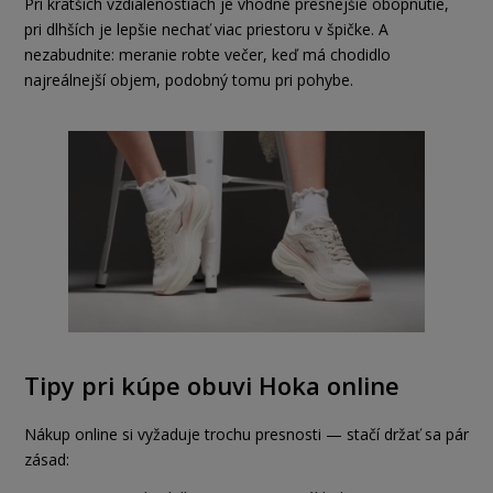
Pri kratších vzdialenostiach je vhodné presnejšie obopnutie,
pri dlhších je lepšie nechať viac priestoru v špičke. A
nezabudnite: meranie robte večer, keď má chodidlo
najreálnejší objem, podobný tomu pri pohybe.
Tipy pri kúpe obuvi Hoka online
Nákup online si vyžaduje trochu presnosti — stačí držať sa pár
zásad: