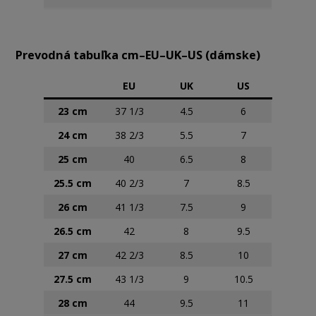
Prevodná tabuľka cm–EU–UK–US (dámske)
EU
UK
US
23 cm
37 1/3
4.5
6
24 cm
38 2/3
5.5
7
25 cm
40
6.5
8
25.5 cm
40 2/3
7
8.5
26 cm
41 1/3
7.5
9
26.5 cm
42
8
9.5
27 cm
42 2/3
8.5
10
27.5 cm
43 1/3
9
10.5
28 cm
44
9.5
11