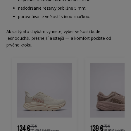
nedodržanie rezervy približne 5 mm;
porovnávanie veľkostí s inou značkou.
Ak sa týmto chybám vyhnete, výber veľkosti bude
jednoduchší, presnejší a istejší — a komfort pocítite od
prvého kroku.
134 €
139 €
170 €
170 €
170.00 €
Najnižšia cena
153.00 €
Najnižšia cen