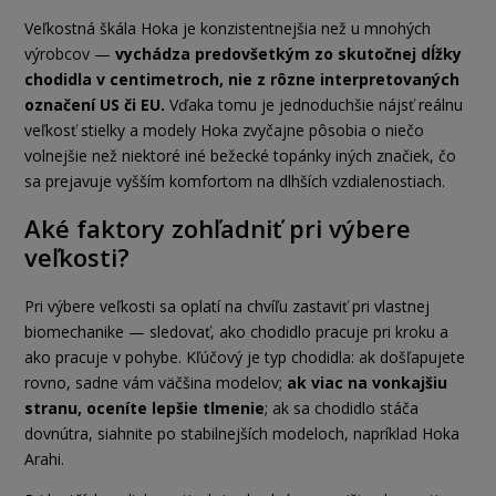
Veľkostná škála Hoka je konzistentnejšia než u mnohých
výrobcov —
vychádza predovšetkým zo skutočnej dĺžky
chodidla v centimetroch, nie z rôzne interpretovaných
označení US či EU.
Vďaka tomu je jednoduchšie nájsť reálnu
veľkosť stielky a modely Hoka zvyčajne pôsobia o niečo
volnejšie než niektoré iné bežecké topánky iných značiek, čo
sa prejavuje vyšším komfortom na dlhších vzdialenostiach.
Aké faktory zohľadniť pri výbere
veľkosti?
Pri výbere veľkosti sa oplatí na chvíľu zastaviť pri vlastnej
biomechanike — sledovať, ako chodidlo pracuje pri kroku a
ako pracuje v pohybe. Kľúčový je typ chodidla: ak došľapujete
rovno, sadne vám väčšina modelov;
ak viac na vonkajšiu
stranu, oceníte lepšie tlmenie
; ak sa chodidlo stáča
dovnútra, siahnite po stabilnejších modeloch, napríklad Hoka
Arahi.