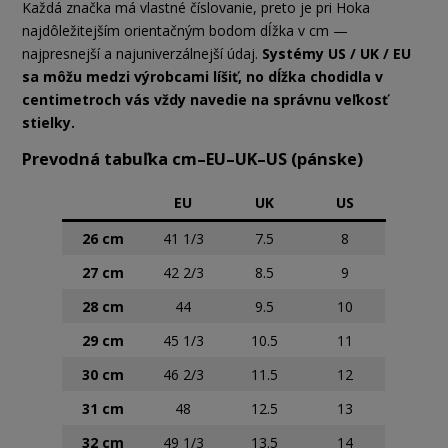
Každá značka má vlastné číslovanie, preto je pri Hoka
najdôležitejším orientačným bodom dĺžka v cm —
najpresnejší a najuniverzálnejší údaj.
Systémy US / UK / EU
sa môžu medzi výrobcami líšiť, no dĺžka chodidla v
centimetroch vás vždy navedie na správnu veľkosť
stielky.
Prevodná tabuľka cm–EU–UK–US (pánske)
EU
UK
US
26 cm
41 1/3
7.5
8
27 cm
42 2/3
8.5
9
28 cm
44
9.5
10
29 cm
45 1/3
10.5
11
30 cm
46 2/3
11.5
12
31 cm
48
12.5
13
32 cm
49 1/3
13.5
14