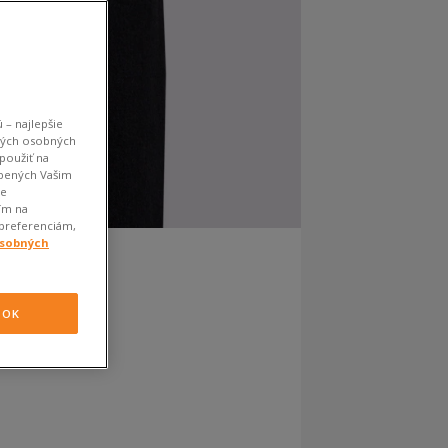
 – najlepšie
kých osobných
použiť na
obených Vašim
je
ím na
 preferenciám,
osobných
OK