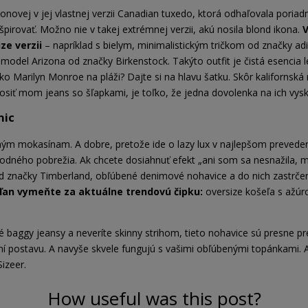
novej v jej vlastnej verzii Canadian tuxedo, ktorá odhaľovala poriad
špirovať. Možno nie v takej extrémnej verzii, akú nosila blond ikona.
V
ze verzii
– napríklad s bielym, minimalistickým tričkom od značky a
 model Arizona od značky Birkenstock. Takýto outfit je čistá esencia l
o Marilyn Monroe na pláži? Dajte si na hlavu šatku. Skôr kalifornská 
siť mom jeans so šľapkami, je toľko, že jedna dovolenka na ich vysk
hic
dným mokasínam. A dobre, pretože ide o lazy lux v najlepšom prevede
ýchodného pobrežia. Ak chcete dosiahnuť efekt „ani som sa nesnažila, 
 značky Timberland, obľúbené denimové nohavice a do nich zastrče
ľan vymeňte za aktuálne trendovú čipku:
oversize košeľa s ažú
é baggy jeansy a neveríte skinny strihom, tieto nohavice sú presne p
ní postavu. A navyše skvele fungujú s vašimi obľúbenými topánkami. A
izeer.
How useful was this post?