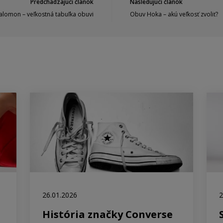
Predchádzajúci článok
Nasledujúci článok
alomon – veľkostná tabuľka obuvi
Obuv Hoka – akú veľkosť zvoliť?
26.01.2026
2
História značky Converse