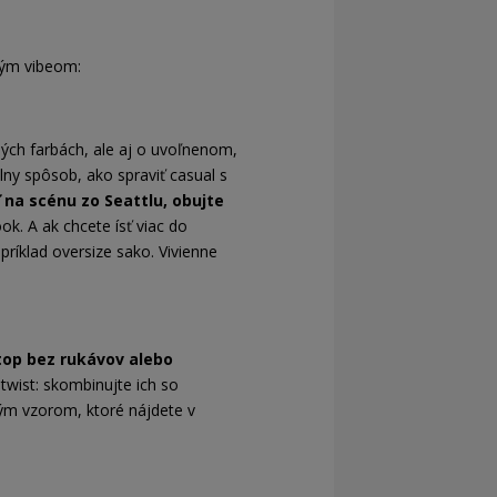
kým vibeom:
ných farbách, ale aj o uvoľnenom,
álny spôsob, ako spraviť casual s
na scénu zo Seattlu, obujte
ook. A ak chcete ísť viac do
príklad oversize sako. Vivienne
top bez rukávov alebo
twist: skombinujte ich so
ským vzorom, ktoré nájdete v