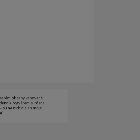
 pozerám obsahy venované
denník. Vytváram si rôzne
 – sú na nich nielen moje
ť.