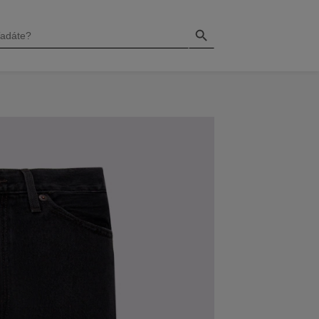
Search Button
H