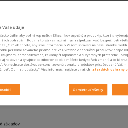
 Vaše údaje
etko úsilie, aby bol nákup našich Zákazníkov úspešný a produkty, ktoré si vyberajú
né ich potrebám. Robíme to však s maximálnym rešpektom voči bezpečnosti všet
knite „OK”, ak chcete, aby sme informácie o Vašom správaní na našej stránke mohli 
bsahu personalizovaného priamo pre Vás, vrátane odporúčaní produktov prispôs
záujmom, personalizovanej reklamy či zapamätania si vybraných preferencií. Svo
 aj nastavenia týkajúce sa súborov cookie môžete kedykoľvek zmeniť, a to kliknut
iť”. Ak nechcete dostávať personalizovanú ponuku produktov prispôsobenú Vašim
nosť „Odmietnuť všetky”. Viac informácií nájdete v našich
zásadách ochrany 
in
t. Ako nosiť mom jeans?
pôsobiť
Odmietnuť všetky
d základov