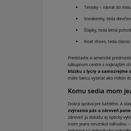
Tenisky – návrat do minu
Sneakeriny, teda dievčen
Šľapky, teda letná poho
Boat shoes, teda classic
Predstavte si americké predmestia
nákupnom centre s najkrajším chla
blúzku z lycry a samozrejme
máte šancu vyzerať ako milión dol
Komu sedia mom je
Dobrá správa pre každého. A vla
zvýraznia pás a zároveň ponec
zároveň ju dokážu aj opticky vytv
mom jeans nevznikol náhodou – od
nohavice sú jednoducho pohodlné.