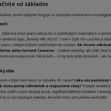
čnite od základov
 kúskov, ktoré najlepšie fungujú so zúženými nohavicami a nostalgic
osti
i. Zlatá éra mom jeans nebola len o syntetických materiáloch a výraz
v seriáloch typu „Beverly Hills 90210“. Look v štýle 90s cool kid je ide
jeans s bielym tričkom zastrčeným do nohavíc.
Ak chcete odkázať 
d čierne alebo červené Converse
– vznikne rebelský, ale stále čistý l
k tomu károvaný prvok. Nie košeľu – to by bolo príliš doslovné – ale na
ký vibe
ásom v štýle Kate Moss zo začiatku 90. rokov?
Láka vás pastelový 
k tomu jemný náhrdelník a rozpustené vlasy?
Pridajte moderný 
tílny outfit si pýta výrazný prvok, napríklad ballerina sneakers s krav
i by to byť obyčajné baleríny. Ale kvôli tomu sem predsa nechodíte.