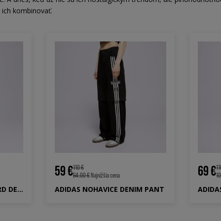
m ich kombinovať.
59 €
69 €
110 €
11
64.00 €
Najnižšia cena
10
ADIDAS NOHAVICE FIREBIRD DENIM
ADIDAS NOHAVICE DENIM PANT