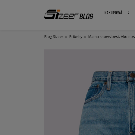
NAKUPOVAŤ
Blog Sizeer
»
Príbehy
»
Mama knows best. Ako nos