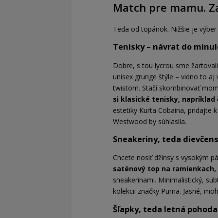
Match pre mamu. Za
Teda od topánok. Nižšie je výber
Tenisky – návrat do minul
Dobre, s tou lycrou sme žartoval
unisex grunge štýle – vidno to aj 
twistom. Stačí skombinovať mom 
si klasické tenisky, napríkla
estetiky Kurta Cobaina, pridajte 
Westwood by súhlasila.
Sneakeriny, teda dievčens
Chcete nosiť džínsy s vysokým p
saténový top na ramienkach, 
sneakerinami. Minimalistický, sub
kolekcii značky Puma. Jasné, mohl
Šľapky, teda letná pohoda