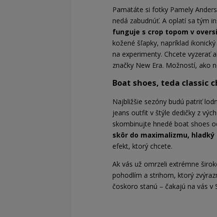
Pamätáte si fotky Pamely Anderso
nedá zabudnúť. A oplatí sa tým in
funguje s crop topom v oversi
kožené šľapky, napríklad ikonický
na experimenty. Chcete vyzerať ak
značky New Era. Možností, ako no
Boat shoes, teda classic c
Najbližšie sezóny budú patriť lo
jeans outfit v štýle dedičky z v
skombinujte hnedé boat shoes od
skôr do maximalizmu, hladký 
efekt, ktorý chcete.
Ak vás už omrzeli extrémne širok
pohodlím a strihom, ktorý zvýraz
čoskoro stanú – čakajú na vás v S