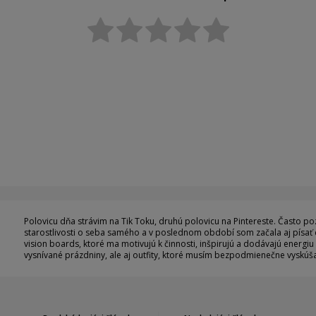
Polovicu dňa strávim na Tik Toku, druhú polovicu na Pintereste. Často
starostlivosti o seba samého a v poslednom období som začala aj písať 
vision boards, ktoré ma motivujú k činnosti, inšpirujú a dodávajú energiu
vysnívané prázdniny, ale aj outfity, ktoré musím bezpodmienečne vyskúša