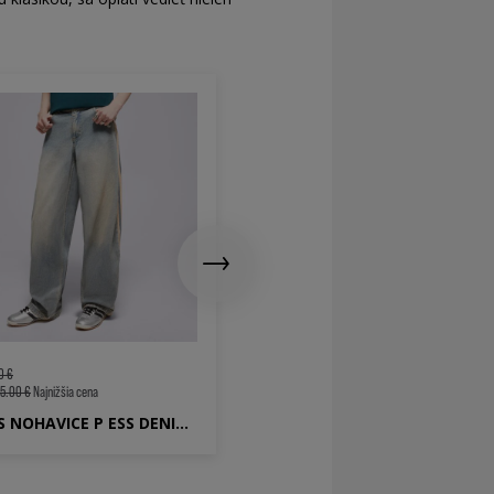
34 €
90 €
39.00 €
Najnižšia cena
0 €
5.00 €
Najnižšia cena
ADIDAS NOHAVICE P ESS DENIM PNT