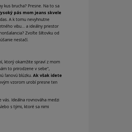
ny kus brucha? Presne. Na to sa
ysoký pás mom jeans skvele
didas. A k tomu nevyhnutne
etného vibu… a ideálny priestor
nonšalancia? Zvoľte šiltovku od
úšanie nestačí.
ní, ktorý okamžite spraví z mom
mám to prirodzene v sebe“,
nú ľanovú blúzku.
Ak však idete
rovým vzorom urobí presne ten
re vás. Ideálna rovnováha medzi
lebo s tými, ktoré sa nimi