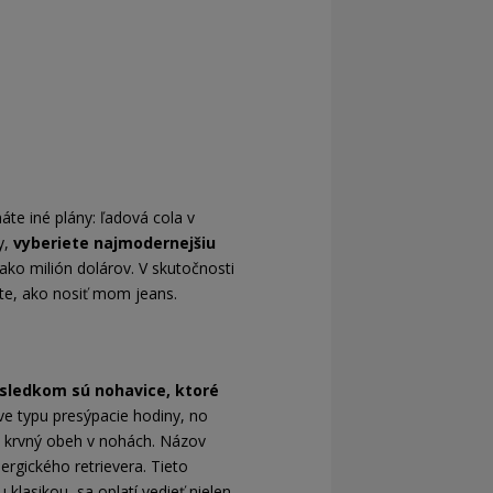
áte iné plány: ľadová cola v
y,
vyberiete najmodernejšiu
 ako milión dolárov. V skutočnosti
ete, ako nosiť mom jeans.
sledkom sú nohavice, ktoré
ve typu presýpacie hodiny, no
 o krvný obeh v nohách. Názov
rgického retrievera. Tieto
lasikou, sa oplatí vedieť nielen