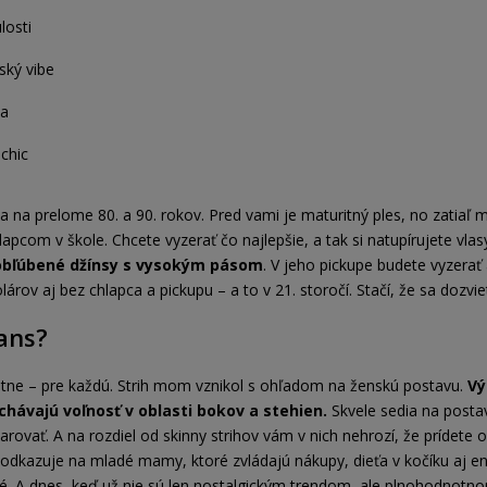
losti
ský vibe
da
 chic
 na prelome 80. a 90. rokov. Pred vami je maturitný ples, no zatiaľ m
pcom v škole. Chcete vyzerať čo najlepšie, a tak si natupírujete vlas
 obľúbené džínsy s vysokým pásom
. V jeho pickupe budete vyzerať
árov aj bez chlapca a pickupu – a to v 21. storočí. Stačí, že sa dozvi
ans?
stne – pre každú. Strih mom vznikol s ohľadom na ženskú postavu.
Vý
hávajú voľnosť v oblasti bokov a stehien.
Skvele sedia na posta
arovať. A na rozdiel od skinny strihov vám v nich nehrozí, že prídete
kazuje na mladé mamy, ktoré zvládajú nákupy, dieťa v kočíku aj ene
 A dnes, keď už nie sú len nostalgickým trendom, ale plnohodnotnou k