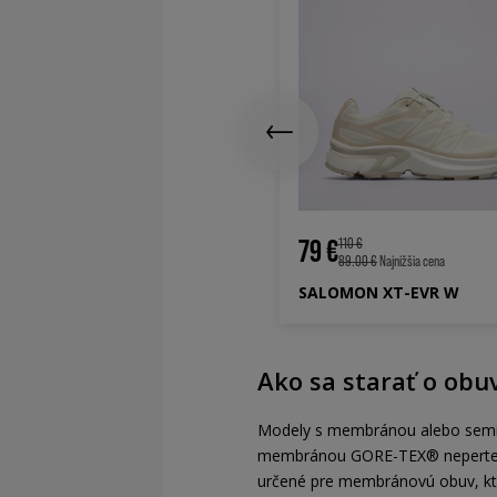
 €
110 €
79.00 €
Najnižšia cena
LOMON XT-EVR W
79 €
110 €
89.00 €
Najnižšia cena
SALOMON XT-EVR W
Ako sa starať o ob
Modely s membránou alebo semišo
membránou GORE-TEX® neperte v p
určené pre membránovú obuv, kto