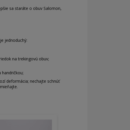
lepšie sa staráte o obuv Salomon,
 je jednoduchý:
riedok na trekingovú obuv;
u handričkou;
hrozí deformácia; nechajte schnúť
mieňajte.