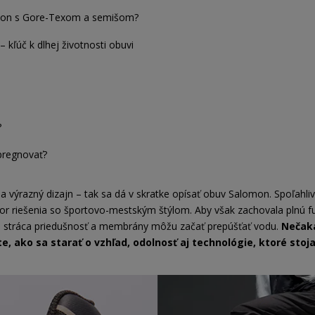
omon s Gore-Texom a semišom?
– kľúč k dlhej životnosti obuvi
?
pregnovať?
 a výrazný dizajn – tak sa dá v skratke opísať obuv Salomon. Spoľahl
oor riešenia so športovo-mestským štýlom. Aby však zachovala plnú f
o stráca priedušnosť a membrány môžu začať prepúšťať vodu.
Nečaka
ite, ako sa starať o vzhľad, odolnosť aj technológie, ktoré sto