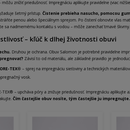
u znížiť priedušnosť. Impregnáciu aplikujte pravidelne (viac nižšie
žaduje šetrný prístup.
Čistenie prebieha nasucho, pomocou gum
stráňte penou alebo špeciálnym sprejom. Po čistení obnovte vlas ma
jte sa nadmernému kontaktu s vodou – môže zanechať tmavé škvrny. P
tlivosť – kľúč k dlhej životnosti obuvi
echu.
Druhou je ochrana. Obuv Salomon je potrebné pravidelne impr
pregnovať?
Závisí to od materiálu, ale základné pravidlo je jednoduc
GORE-TEX®
– sprej na impregnáciu sieťoviny a technických materiálov
pregnačný vosk.
-TEX® – upcháva póry a znižuje priedušnosť. Impregnáciu aplikujte a
akujte.
Čím častejšie obuv nosíte, tým častejšie ju impregnujte.