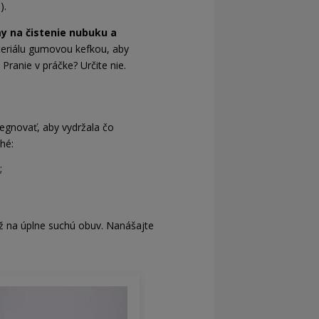
).
y na čistenie nubuku a
teriálu gumovou kefkou, aby
ranie v práčke? Určite nie.
egnovať, aby vydržala čo
hé:
;
ž na úplne suchú obuv. Nanášajte