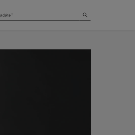
Search Button
H