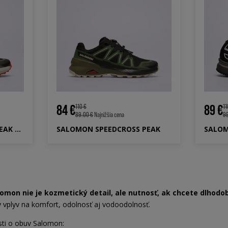
84 €
89 €
110 €
11
89.00 €
Najnižšia cena
99
SALOMON SPEEDCROSS PEAK GTX
SALOMON SPEEDCROSS PEAK
SALOM
lomon nie je kozmetický detail, ale nutnosť, ak chcete dlhodo
y vplyv na komfort, odolnosť aj vodoodolnosť.
osti o obuv Salomon: