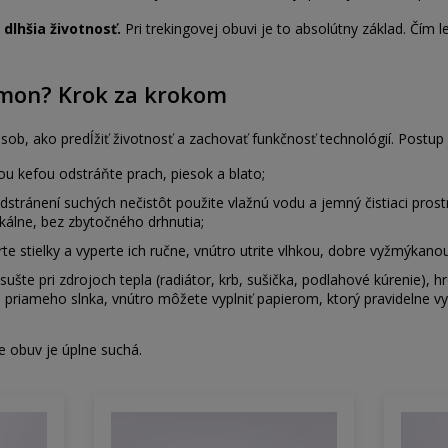
 dlhšia životnosť.
Pri trekingovej obuvi je to absolútny základ. Čím 
omon? Krok za krokom
pôsob, ako predĺžiť životnosť a zachovať funkčnosť technológií. Postup
u kefou odstráňte prach, piesok a blato;
stránení suchých nečistôt použite vlažnú vodu a jemný čistiaci prost
okálne, bez zbytočného drhnutia;
te stielky a vyperte ich ručne, vnútro utrite vlhkou, dobre vyžmýkano
sušte pri zdrojoch tepla (radiátor, krb, sušička, podlahové kúrenie), 
riameho slnka, vnútro môžete vyplniť papierom, ktorý pravidelne vy
že obuv je úplne suchá.