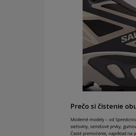
Prečo si čistenie o
Moderné modely – od Speedcross
sieťoviny, semišové prvky, gumov
Časté premočenie, napríklad na je