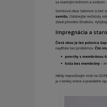
sa mastným krémom a voskom – môž
Semišová obuv Salomon si tiež vy
semišu.
Odolnejšie nečistoty od
získal pôvodnú štruktúru. Vyhýba
Impregnácia a staros
Čistá obuv je len polovica úsp
najdlhšie bez problémov.
Čím im
povrchy s membránou 
koža bez membrány
– im
Nikdy nepoužívajte vosk na GORE
ju v tenkej vrstve a pravidelne op