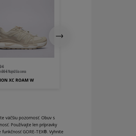
84 €
120 €
99.00 €
Najnižšia cena
SALOMON XC ROAM W
0 €
.00 €
Najnižšia cena
ON XC ROAM W
te väčšiu pozornosť. Obuv s
sť. Používajte len prípravky
je funkčnosť GORE-TEX®. Vyhnite