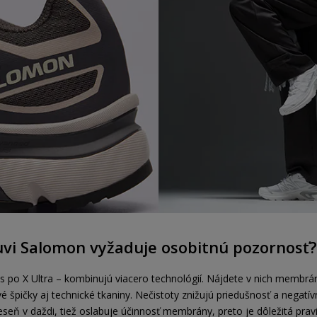
buvi Salomon vyžaduje osobitnú pozornosť?
 po X Ultra – kombinujú viacero technológií. Nájdete v nich membr
é špičky aj technické tkaniny. Nečistoty znižujú priedušnosť a negat
seň v daždi, tiež oslabuje účinnosť membrány, preto je dôležitá pravi