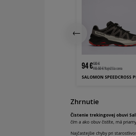
 €
130 €
94.00 €
Najnižšia cena
LOMON XT-EVR GTX
94 €
130 €
110.50 €
Najnižšia cena
Zhrnutie
Čistenie trekingovej obuvi Sa
čím a ako obuv čistíte, má priam
Najčastejšie chyby pri starostliv