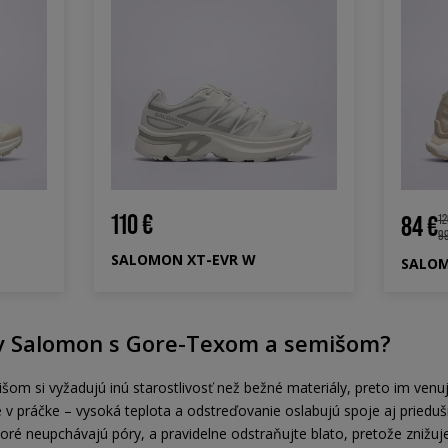
110 €
84 €
12
99
SALOMON XT-EVR W
SALOM
uv Salomon s Gore-Texom a semišom?
m si vyžadujú inú starostlivosť než bežné materiály, preto im venuj
ráčke – vysoká teplota a odstreďovanie oslabujú spoje aj priedušno
ré neupchávajú póry, a pravidelne odstraňujte blato, pretože znižu