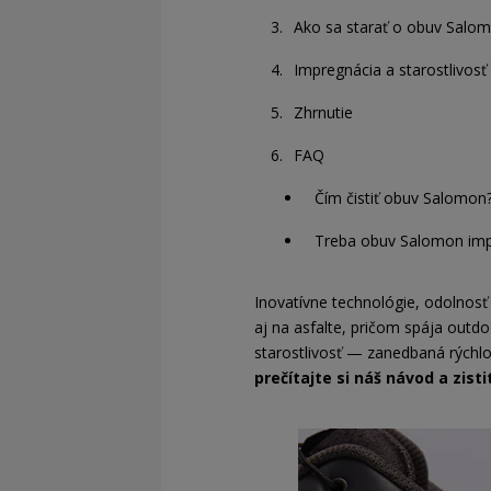
Ako sa starať o obuv Sal
Impregnácia a starostlivosť 
Zhrnutie
FAQ
Čím čistiť obuv Salomon
Treba obuv Salomon im
Inovatívne technológie, odolnosť
aj na asfalte, pričom spája outd
starostlivosť — zanedbaná rýchl
prečítajte si náš návod a zist