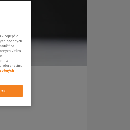
 – najlepšie
kých osobných
použiť na
obených Vašim
je
ím na
 preferenciám,
osobných
OK