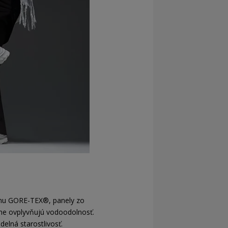
ánu GORE-TEX®, panely zo
ívne ovplyvňujú vodoodolnosť.
delná starostlivosť.