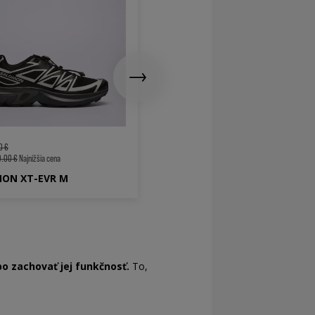
129 €
150 €
134.00 €
Najnižšia cena
SALOMON XA PRO 3D V9
0 €
.00 €
Najnižšia cena
ON XT-EVR M
bo zachovať jej funkčnosť.
To,