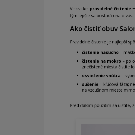
V skratke:
pravidelné čistenie =
tým lepšie sa postará ona o vás.
Ako čistiť obuv Sal
Pravidelné čistenie je najlepší s
čistenie nasucho
– mäkko
čistenie na mokro
– po od
znečistené miesta čistite l
osvieženie vnútra
– vyber
sušenie
– kľúčová fáza; ne
na vzdušnom mieste mimo p
Pred ďalším použitím sa uistite, 