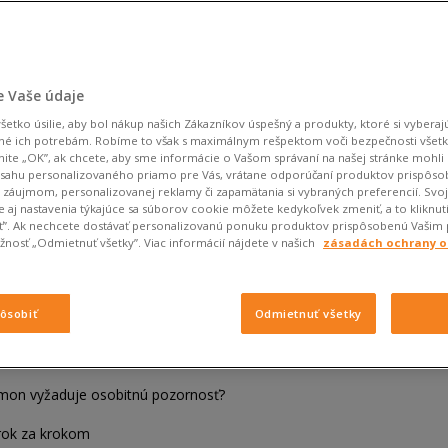
 Vaše údaje
etko úsilie, aby bol nákup našich Zákazníkov úspešný a produkty, ktoré si vyberajú
né ich potrebám. Robíme to však s maximálnym rešpektom voči bezpečnosti všet
knite „OK”, ak chcete, aby sme informácie o Vašom správaní na našej stránke mohli 
bsahu personalizovaného priamo pre Vás, vrátane odporúčaní produktov prispôs
záujmom, personalizovanej reklamy či zapamätania si vybraných preferencií. Svo
 aj nastavenia týkajúce sa súborov cookie môžete kedykoľvek zmeniť, a to kliknut
iť”. Ak nechcete dostávať personalizovanú ponuku produktov prispôsobenú Vašim
nosť „Odmietnuť všetky”. Viac informácií nájdete v našich
zásadách ochrany 
in
 Salomon?
pôsobiť
Odmietnuť všetky
lomon vyžaduje osobitnú pozornosť?
rok za krokom