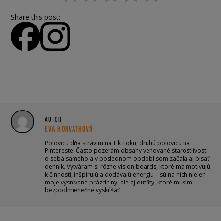
Share this post:
AUTOR
EVA HORVÁTHOVÁ
Polovicu dňa strávim na Tik Toku, druhú polovicu na
Pintereste. Často pozerám obsahy venované starostlivosti
o seba samého a v poslednom období som začala aj písať
denník. Vytváram si rôzne vision boards, ktoré ma motivujú
k činnosti, inšpirujú a dodávajú energiu – sú na nich nielen
moje vysnívané prázdniny, ale aj outfity, ktoré musím
bezpodmienečne vyskúšať.