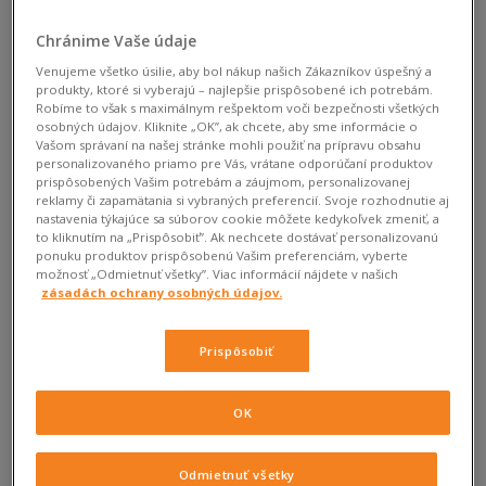
Chránime Vaše údaje
Venujeme všetko úsilie, aby bol nákup našich Zákazníkov úspešný a
produkty, ktoré si vyberajú – najlepšie prispôsobené ich potrebám.
Robíme to však s maximálnym rešpektom voči bezpečnosti všetkých
osobných údajov. Kliknite „OK”, ak chcete, aby sme informácie o
Vašom správaní na našej stránke mohli použiť na prípravu obsahu
personalizovaného priamo pre Vás, vrátane odporúčaní produktov
prispôsobených Vašim potrebám a záujmom, personalizovanej
reklamy či zapamätania si vybraných preferencií. Svoje rozhodnutie aj
nastavenia týkajúce sa súborov cookie môžete kedykoľvek zmeniť, a
to kliknutím na „Prispôsobiť”. Ak nechcete dostávať personalizovanú
ponuku produktov prispôsobenú Vašim preferenciám, vyberte
možnosť „Odmietnuť všetky”. Viac informácií nájdete v našich
zásadách ochrany osobných údajov.
1918
Converse mení svoju firmu na značku, ktorá
Prispôsobiť
navrhuje obuv inšpirovanú basketbalom, avšak
nemá jasne vyhranenú víziu toho, ako topánka bude
vyzerať. Si je istým len jedným, a to využívaním
OK
vulkanizovanej podrážky.
Odmietnuť všetky