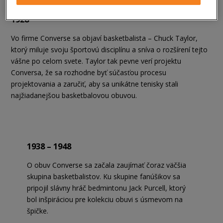
1928
Vo firme Converse sa objaví basketbalista – Chuck Taylor,
ktorý miluje svoju športovú disciplínu a sníva o rozšírení tejto
vášne po celom svete. Taylor tak pevne verí projektu
Conversa, že sa rozhodne byť súčasťou procesu
projektovania a zaručiť, aby sa unikátne tenisky stali
najžiadanejšou basketbalovou obuvou.
1938 – 1948
O obuv Converse sa začala zaujímať čoraz väčšia
skupina basketbalistov. Ku skupine fanúšikov sa
pripojil slávny hráč bedmintonu Jack Purcell, ktorý
bol inšpiráciou pre kolekciu obuvi s úsmevom na
špičke.