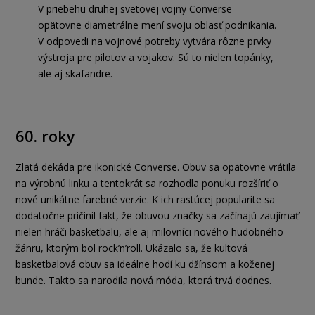
V priebehu druhej svetovej vojny Converse
opätovne diametrálne mení svoju oblasť podnikania.
V odpovedi na vojnové potreby vytvára rôzne prvky
výstroja pre pilotov a vojakov. Sú to nielen topánky,
ale aj skafandre.
60. roky
Zlatá dekáda pre ikonické Converse. Obuv sa opätovne vrátila
na výrobnú linku a tentokrát sa rozhodla ponuku rozšíriť o
nové unikátne farebné verzie. K ich rastúcej popularite sa
dodatočne pričinil fakt, že obuvou značky sa začínajú zaujímať
nielen hráči basketbalu, ale aj milovníci nového hudobného
žánru, ktorým bol rock’n’roll. Ukázalo sa, že kultová
basketbalová obuv sa ideálne hodí ku džínsom a koženej
bunde. Takto sa narodila nová móda, ktorá trvá dodnes.