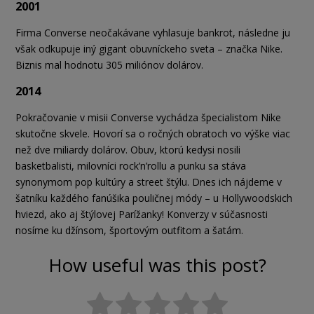
2001
Firma Converse neočakávane vyhlasuje bankrot, následne ju
však odkupuje iný gigant obuvníckeho sveta – značka Nike.
Biznis mal hodnotu 305 miliónov dolárov.
2014
Pokračovanie v misii Converse vychádza špecialistom Nike
skutočne skvele. Hovorí sa o ročných obratoch vo výške viac
než dve miliardy dolárov. Obuv, ktorú kedysi nosili
basketbalisti, milovníci rock’n’rollu a punku sa stáva
synonymom pop kultúry a street štýlu. Dnes ich nájdeme v
šatníku každého fanúšika pouličnej módy – u Hollywoodskich
hviezd, ako aj štýlovej Parížanky! Konverzy v súčasnosti
nosíme ku džínsom, športovým outfitom a šatám.
How useful was this post?