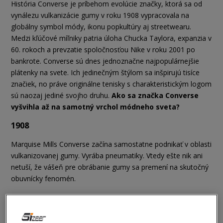
História Converse je príbehom evolúcie značky, ktorá sa od
vynálezu vulkanizácie gumy v roku 1908 vypracovala na
globálny symbol módy, ikonu popkultúry aj streetwearu.
Medzi kľúčové míľniky patria úloha Chucka Taylora, expanzia v
60. rokoch a prevzatie spoločnosťou Nike v roku 2001 po
bankrote. Converse sú dnes jednoznačne najpopulárnejšie
plátenky na svete. Ich jedinečným štýlom sa inšpirujú tisíce
značiek, no práve originálne tenisky s charakteristickým logom
sú naozaj jediné svojho druhu.
Ako sa značka Converse
vyšvihla až na samotný vrchol módneho sveta?
1908
Marquise Mills Converse začína samostatne podnikať v oblasti
vulkanizovanej gumy. Vyrába pneumatiky. Vtedy ešte nik ani
netuší, že vášeň pre obrábanie gumy sa premení na skutočný
obuvnícky fenomén.