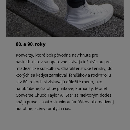
80. a 90. roky
Konverzy, ktoré boli pôvodne navrhnuté pre
basketbalistov sa opätovne stávajú inšpiráciou pre
mládežnícke subkultúry. Charakteristické tenisky, do
ktorých sa kedysi zamilovali fanúšikovia rock’n’rollu
si v 80. rokoch si získavajú dôležité meno, ako
najobľúbenejšia obuv punkovej komunity. Model
Converse Chuck Taylor All Star sa niektorým dodes
spája práve s touto skupinou fanúšikov alternatívnej
hudobnej scény tamtých čias.