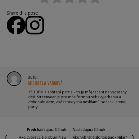
Share this post:
AUTOR
MICHAELA VARGOVÁ
150 BPM a zohratá partia – to je môj recept na vydarený
deň. Streetwear je pre mňa formou sebavyjadrenia a
dokonale viem, aké tenisky má nesklamú počas uletenej
párty!
Predchádzajúci článok
Nasledujúci článok
Ako vybrať číslo obuvi New
Ako vybrať číslo topánok Nike?