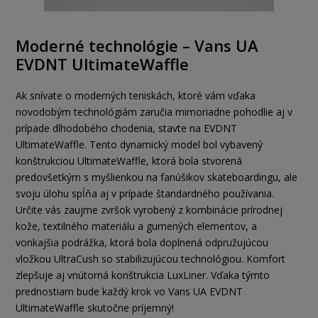
Moderné technológie – Vans UA
EVDNT UltimateWaffle
Ak snívate o moderných teniskách, ktoré vám vďaka
novodobým technológiám zaručia mimoriadne pohodlie aj v
prípade dlhodobého chodenia, stavte na EVDNT
UltimateWaffle. Tento dynamický model bol vybavený
konštrukciou UltimateWaffle, ktorá bola stvorená
predovšetkým s myšlienkou na fanúšikov skateboardingu, ale
svoju úlohu spĺňa aj v prípade štandardného používania.
Určite vás zaujme zvršok vyrobený z kombinácie prírodnej
kože, textilného materiálu a gumených elementov, a
vonkajšia podrážka, ktorá bola doplnená odpružujúcou
vložkou UltraCush so stabilizujúcou technológiou. Komfort
zlepšuje aj vnútorná konštrukcia LuxLiner. Vďaka týmto
prednostiam bude každý krok vo Vans UA EVDNT
UltimateWaffle skutočne príjemný!