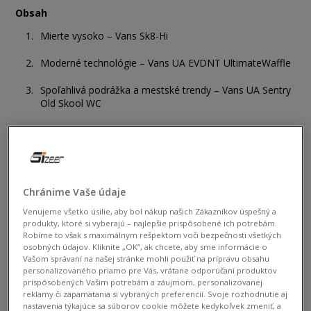
Obsah
Mierte vysoko – Vans Sk8-Hi
Moderné technológie – Vans UA EVDNT UltimateWaffle
Spoľahlivá podrážka a mestské trendy – Vans UA Sentry
Old Skool WC
V zime sa nechcete vzdávať vlastného štýlu? Vieme ako na to
– modely značky Vans, ktoré sa osvedčia počas chladnejších
ročných období. Vďaka vysokým šnurovaným zvrškom vás
ochránia pred vetrom a pomocou hrubej podrážky spoľahlivo
Chránime Vaše údaje
izolujú pred chladným povrchom. A k tomu zaručia to, na čom
Venujeme všetko úsilie, aby bol nákup našich Zákazníkov úspešný a
vám záleží najviac – skvelý streetwearový vzhľad.
Akým
produkty, ktoré si vyberajú – najlepšie prispôsobené ich potrebám.
Robíme to však s maximálnym rešpektom voči bezpečnosti všetkých
modelom sa oplatí venovať pozornosť pri
osobných údajov. Kliknite „OK”, ak chcete, aby sme informácie o
kompletizovaní setov ideálnych na zimu v meste?
Vašom správaní na našej stránke mohli použiť na prípravu obsahu
personalizovaného priamo pre Vás, vrátane odporúčaní produktov
Mierte vysoko – Vans Sk8-Hi
prispôsobených Vašim potrebám a záujmom, personalizovanej
reklamy či zapamätania si vybraných preferencií. Svoje rozhodnutie aj
nastavenia týkajúce sa súborov cookie môžete kedykoľvek zmeniť, a