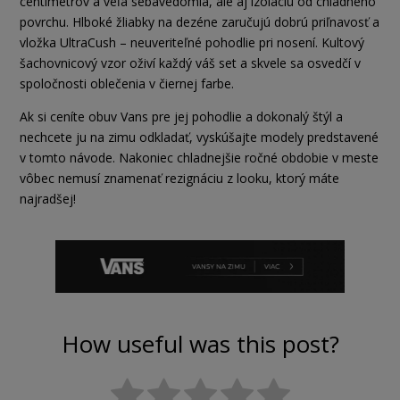
centimetrov a veľa sebavedomia, ale aj izoláciu od chladného
povrchu. Hlboké žliabky na dezéne zaručujú dobrú priľnavosť a
vložka UltraCush – neuveriteľné pohodlie pri nosení. Kultový
šachovnicový vzor oživí každý váš set a skvele sa osvedčí v
spoločnosti oblečenia v čiernej farbe.
Ak si ceníte obuv Vans pre jej pohodlie a dokonalý štýl a
nechcete ju na zimu odkladať, vyskúšajte modely predstavené
v tomto návode. Nakoniec chladnejšie ročné obdobie v meste
vôbec nemusí znamenať rezignáciu z looku, ktorý máte
najradšej!
How useful was this post?