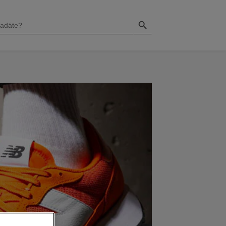
Search Button
H