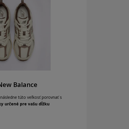
 New Balance
 následne túto veľkosť porovnať s
y určené pre vašu dĺžku