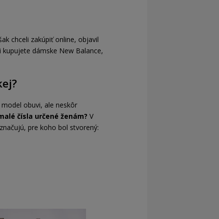
 chceli zakúpiť online, objavil
 si kupujete dámske New Balance,
kej?
 model obuvi, ale neskôr
 malé čísla určené ženám?
V
načujú, pre koho bol stvorený: