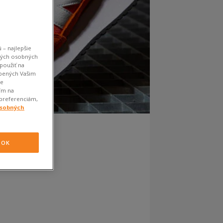
 – najlepšie
kých osobných
použiť na
obených Vašim
je
ím na
 preferenciám,
osobných
OK