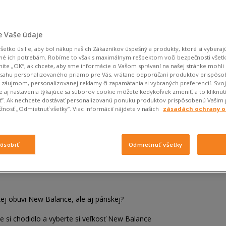
 Vaše údaje
etko úsilie, aby bol nákup našich Zákazníkov úspešný a produkty, ktoré si vyberajú
né ich potrebám. Robíme to však s maximálnym rešpektom voči bezpečnosti všet
knite „OK”, ak chcete, aby sme informácie o Vašom správaní na našej stránke mohli 
bsahu personalizovaného priamo pre Vás, vrátane odporúčaní produktov prispôs
záujmom, personalizovanej reklamy či zapamätania si vybraných preferencií. Svo
 aj nastavenia týkajúce sa súborov cookie môžete kedykoľvek zmeniť, a to kliknut
iť”. Ak nechcete dostávať personalizovanú ponuku produktov prispôsobenú Vašim
nosť „Odmietnuť všetky”. Viac informácií nájdete v našich
zásadách ochrany 
in
pôsobiť
Odmietnuť všetky
o obuvi New Balance?
ej obuvi New Balance, ale aj pánskej?
 si chodidlo a vyberte si veľkosť New Balance