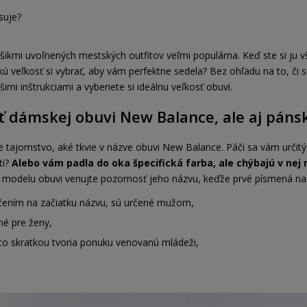
suje?
kmi uvoľnených mestských outfitov veľmi populárna. Keď ste si ju však
ú veľkosť si vybrať, aby vám perfektne sedela? Bez ohľadu na to, či
šimi inštrukciami a vyberiete si ideálnu veľkosť obuvi.
sť dámskej obuvi New Balance, ale aj páns
tajomstvo, aké tkvie v názve obuvi New Balance. Páči sa vám určitý
ti?
Alebo vám padla do oka špecifická farba, ale chýbajú v nej
 modelu obuvi venujte pozornosť jeho názvu, keďže prvé písmená naz
čením na začiatku názvu, sú určené mužom,
né pre ženy,
o skratkou tvoria ponuku venovanú mládeži,