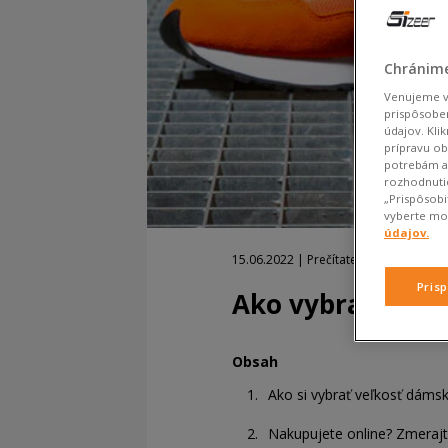
Chránime
Venujeme vš
prispôsobe
údajov. Kli
prípravu o
potrebám a 
rozhodnutie
„Prispôsob
vyberte mož
údajov.
15.06.2022 | Prečítate v priebehu 3 m
Pris
Ako vybrať čísl
Obsah
Ako si vybrať veľkosť dámsk
Nakupujete online? Zmerajte