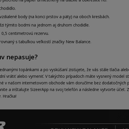
chodidlo.
zdialené body (na konci prstov a päty) na oboch kresbách.
zi týmito bodmi na jednom aj druhom chodidle.
e 0,5 centimetrovú rezervu.
rovnaný s tabuľkou veľkostí značky New Balance.
uv nepasuje?
jednanými topánkami a po vyskúšaní zisťujete, že vás stále tlačia alebo
ní vrátiť alebo vymeniť. V takýchto prípadoch máte vysnený model st
bené v našom internetovom obchode vám doručíme bez dodatočných p
hnite a inštalujte SizeerApp na svoj telefón a následne vytvorte účet.
. Hračka!