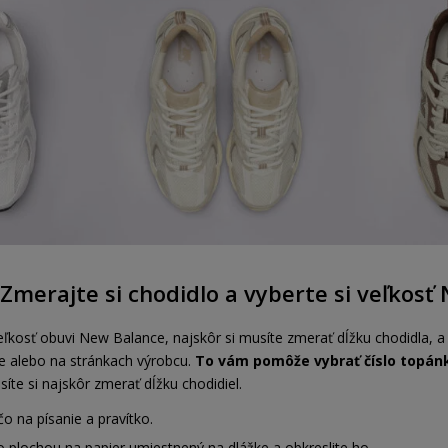
Zmerajte si chodidlo a vyberte si veľkosť
veľkosť obuvi New Balance, najskôr si musíte zmerať dĺžku chodidla, a
ke alebo na stránkach výrobcu.
To vám pomôže vybrať číslo topánk
usíte si najskôr zmerať dĺžku chodidiel.
ečo na písanie a pravítko.
o plochou na papier umiestnený na dlážke a obkreslite ho.