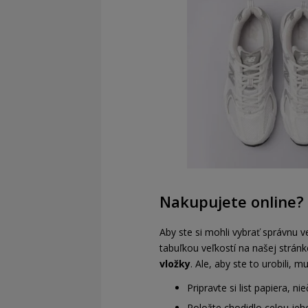
Nakupujete online? 
Aby ste si mohli vybrať správnu 
tabuľkou veľkostí na našej strán
vložky
. Ale, aby ste to urobili, m
Pripravte si list papiera, ni
Položte chodidlo celou jeh