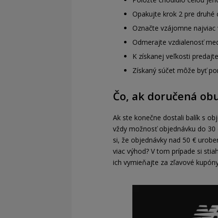
Opakujte krok 2 pre druhé 
Označte vzájomne najviac v
Odmerajte vzdialenosť med
K získanej veľkosti predajt
Získaný súčet môže byť po
Čo, ak doručená ob
Ak ste konečne dostali balík s ob
vždy možnosť objednávku do 30 d
si, že objednávky nad 50 € uro
viac výhod? V tom prípade si stia
ich vymieňajte za zľavové kupóny