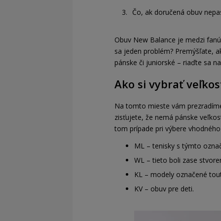
Čo, ak doručená obuv nepa
Obuv New Balance je medzi fanúši
sa jeden problém? Premýšľate, ak
pánske či juniorské – riaďte sa na
Ako si vybrať veľko
Na tomto mieste vám prezradíme 
zisťujete, že nemá pánske veľkos
tom prípade pri výbere vhodného
ML – tenisky s týmto ozna
WL – tieto boli zase stvore
KL – modely označené tout
KV – obuv pre deti.