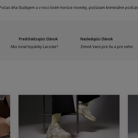
Počas dňa študujem a v noci lovím horúce novinky, počúvam kriminálne podcast
Predchádzajúci článok
Nasledujúci článok
Ako nosiť topánky Lacoste?
Zimné Vans pre ňu a pre neho