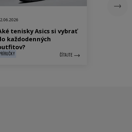
2.06.2026
22.05.2026
Aké tenisky Asics si vybrať
Ako čisti
do každodenných
outfitov?
PRÍRUČKY
PRÍRUČKY
ČÍTAJTE