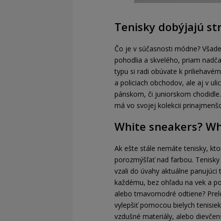
Tenisky dobýjajú s
Čo je v súčasnosti módne? Všade
pohodlia a skvelého, priam nadč
typu si radi obúvate k priliehavé
a policiach obchodov, ale aj v ul
pánskom, či juniorskom chodidle.
má vo svojej kolekcii prinajmenš
White sneakers? Wh
Ak ešte stále nemáte tenisky, kto
porozmýšľať nad farbou. Tenisky s
vzali do úvahy aktuálne panujúci 
každému, bez ohľadu na vek a poh
alebo tmavomodré odtiene? Prelo
vylepšiť pomocou bielych tenisi
vzdušné materiály, alebo dievčen