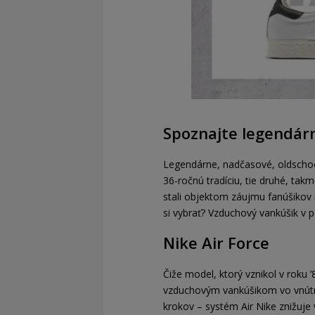
Spoznajte legendár
Legendárne, nadčasové, oldschoo
36-ročnú tradíciu, tie druhé, ta
stali objektom záujmu fanúšikov 
si vybrať? Vzduchový vankúšik v 
Nike Air Force
Čiže model, ktorý vznikol v roku
vzduchovým vankúšikom vo vnútri
krokov – systém Air Nike znižuj