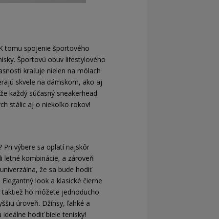
. K tomu spojenie športového
sky. Športovú obuv lifestylového
asnosti kraľuje nielen na mólach
yzerajú skvele na dámskom, ako aj
, že každý súčasný sneakerhead
h stálic aj o niekoľko rokov!
 Pri výbere sa oplatí najskôr
li letné kombinácie, a zároveň
 univerzálna, že sa bude hodiť
Elegantný look a klasické čierne
, taktiež ho môžete jednoducho
ššiu úroveň. Džínsy, ľahké a
deálne hodiť biele tenisky!