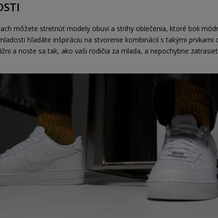
OSTI
iach môžete stretnúť modely obuvi a strihy oblečenia, ktoré boli mód
z mladosti hľadáte inšpiráciu na stvorenie kombinácií s takými prvkami 
ni a noste sa tak, ako vaši rodičia za mlada, a nepochybne zatrasie