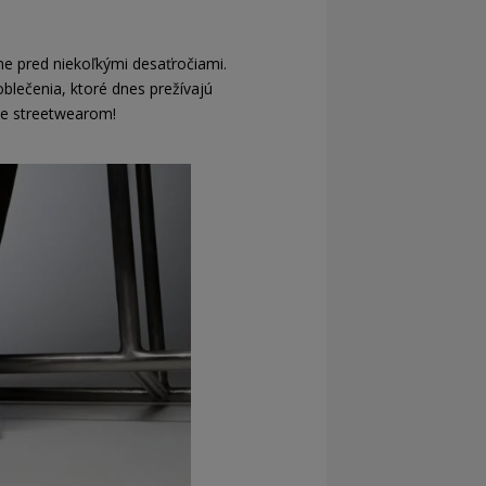
ne pred niekoľkými desaťročiami.
oblečenia, ktoré dnes prežívajú
te streetwearom!