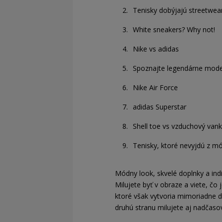
Tenisky dobýjajú streetwea
White sneakers? Why not!
Nike vs adidas
Spoznajte legendárne mode
Nike Air Force
adidas Superstar
Shell toe vs vzduchový vank
Tenisky, ktoré nevyjdú z m
Módny look, skvelé doplnky a ind
Milujete byť v obraze a viete, č
ktoré však vytvoria mimoriadne d
druhú stranu milujete aj nadčaso