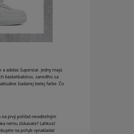
 a adidas Superstar. Jedny majú
ch basketbalistov, zanedlho sa
ktuálne žiadanej bielej farbe. Čo
a na prvý pohľad neviditeľným
aka nemu získavate? Ľahkosť
ebujete na pohyb vynakladať