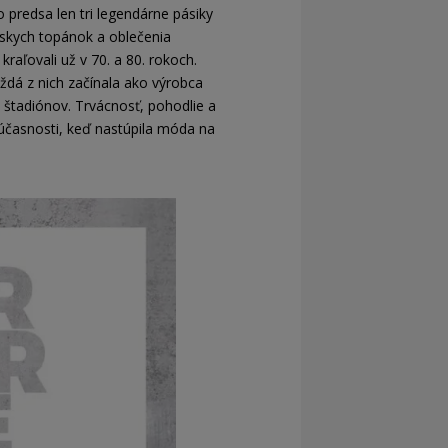
 predsa len tri legendárne pásiky
rskych topánok a oblečenia
aľovali už v 70. a 80. rokoch.
ždá z nich začínala ako výrobca
 štadiónov. Trvácnosť, pohodlie a
súčasnosti, keď nastúpila móda na