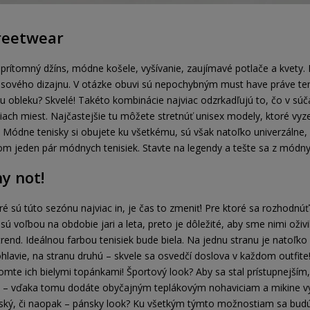
treetwear
prítomný džíns, módne košele, vyšívanie, zaujímavé potlače a kvety
asového dizajnu. V otázke obuvi sú nepochybným must have práve teni
mu obleku? Skvelé! Takéto kombinácie najviac odzrkadľujú to, čo v súč
iciach miest. Najčastejšie tu môžete stretnúť unisex modely, ktoré v
 Módne tenisky si obujete ku všetkému, sú však natoľko univerzálne
om jeden pár módnych tenisiek. Stavte na legendy a tešte sa z módnyc
y not!
ré sú túto sezónu najviac in, je čas to zmeniť! Pre ktoré sa rozhodnúť?
ú voľbou na obdobie jari a leta, preto je dôležité, aby sme nimi oživi
trend. Ideálnou farbou tenisiek bude biela. Na jednu stranu je natoľko
lavie, na stranu druhú – skvele sa osvedčí doslova v každom outfite! 
mte ich bielymi topánkami! Športový look? Aby sa stal prístupnejším
ek – vďaka tomu dodáte obyčajným teplákovým nohaviciam a mikine vy
ský, či naopak – pánsky look? Ku všetkým týmto možnostiam sa budú i