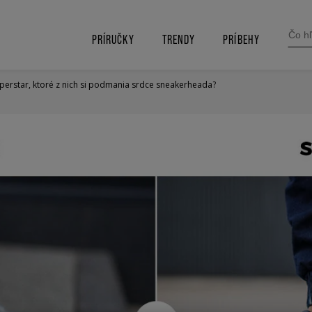
SEARC
FOR:
PRÍRUČKY
TRENDY
PRÍBEHY
uperstar, ktoré z nich si podmania srdce sneakerheada?