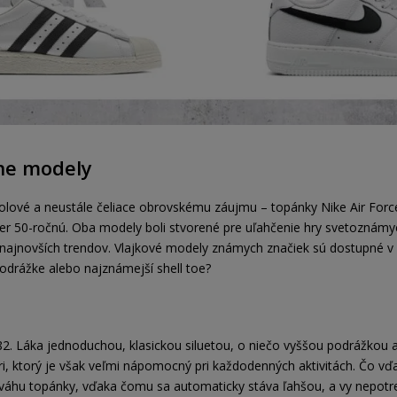
ne modely
lové a neustále čeliace obrovskému záujmu – topánky Nike Air Force
kmer 50-ročnú. Oba modely boli stvorené pre uľahčenie hry svetoznámy
najnovších trendov. Vlajkové modely známych značiek sú dostupné v a
podrážke alebo najznámejší shell toe?
 ’82. Láka jednoduchou, klasickou siluetou, o niečo vyššou podrážkou 
, ktorý je však veľmi nápomocný pri každodenných aktivitách. Čo vď
e váhu topánky, vďaka čomu sa automaticky stáva ľahšou, a vy nepotr