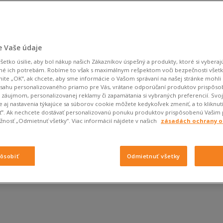
 Vaše údaje
etko úsilie, aby bol nákup našich Zákazníkov úspešný a produkty, ktoré si vyberajú
né ich potrebám. Robíme to však s maximálnym rešpektom voči bezpečnosti všet
knite „OK”, ak chcete, aby sme informácie o Vašom správaní na našej stránke mohli 
bsahu personalizovaného priamo pre Vás, vrátane odporúčaní produktov prispôs
záujmom, personalizovanej reklamy či zapamätania si vybraných preferencií. Svo
 aj nastavenia týkajúce sa súborov cookie môžete kedykoľvek zmeniť, a to kliknut
iť”. Ak nechcete dostávať personalizovanú ponuku produktov prispôsobenú Vašim
nosť „Odmietnuť všetky”. Viac informácií nájdete v našich
zásadách ochrany 
in
s adidas Superstar, ktoré z nich si
pôsobiť
Odmietnuť všetky