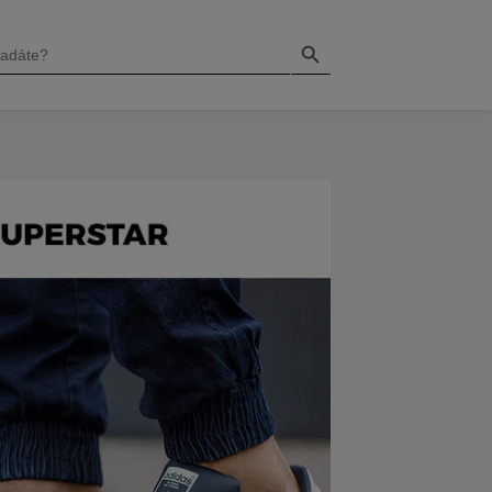
Search Button
H