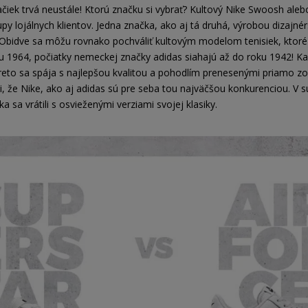
čiek trvá neustále! Ktorú značku si vybrať? Kultový Nike Swoosh alebo
y lojálnych klientov. Jedna značka, ako aj tá druhá, výrobou dizajné
Obidve sa môžu rovnako pochváliť kultovým modelom tenisiek, ktoré kr
ku 1964, počiatky nemeckej značky adidas siahajú až do roku 1942! Ka
reto sa spája s najlepšou kvalitou a pohodlím prenesenými priamo zo
li, že Nike, ako aj adidas sú pre seba tou najväčšou konkurenciou. V 
ka sa vrátili s osvieženými verziami svojej klasiky.