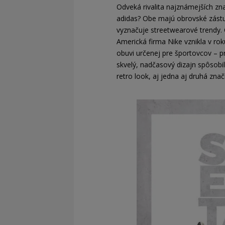
Odveká rivalita najznámejších zna
adidas? Obe majú obrovské zástup
vyznačuje streetwearové trendy. 
Americká firma Nike vznikla v ro
obuvi určenej pre športovcov – p
skvelý, nadčasový dizajn spôsobi
retro look, aj jedna aj druhá znač