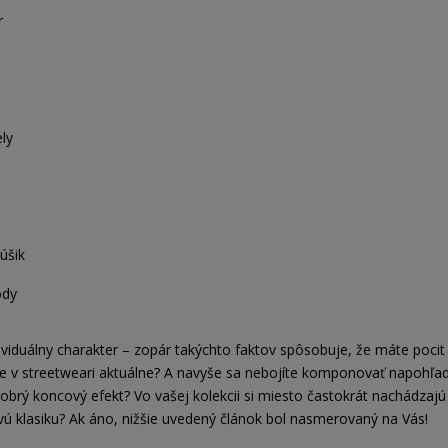
r
ly
úšik
ódy
ividuálny charakter – zopár takýchto faktov spôsobuje, že máte poci
o je v streetweari aktuálne? A navyše sa nebojíte komponovať napohľ
obrý koncový efekt? Vo vašej kolekcii si miesto častokrát nachádzajú
vú klasiku? Ak áno, nižšie uvedený článok bol nasmerovaný na Vás!