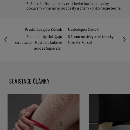
Počas dňa študujem a v noci lovím horúce novinky,
počúvam kriminálne podcasty a čítam konšpiračné teórie.
Predchádzajúci článok
Nasledujúci článok
Biele tenisky dobýjajú
K čomu nosiť vysoké tenisky
streetwear! Stavte na kultové
Nike Air Force?
adidas Superstar
SÚVISIACE ČLÁNKY