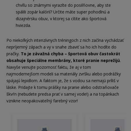
chvíľu so známymi vyrazíte do posilňovne, aby ste
spálili zopár kalórií? Určite máte super pohodlnú a
dizajnérsku obuv, v ktorej sa cítite ako športová
hviezda.
Po niekoľkých intenzívnych tréningoch z nich začína vychádzať
nepríjemný zápach a vy v snahe zbaviť sa ho ich hodíte do
pračky.
To je závažná chyba – športová obuv častokrát
obsahuje špeciálne membrány, ktoré pranie neprežijú
.
Navyše venujte pozornosť faktu, že aj v tom
najmodernejšom modeli sa materiály zvršku alebo podrážky
spájajú lepidlom. A faktom je, že s vodou sa nemajú príliš v
láske. Pridajte k tomu prášky na pranie alebo odstraňovače
škvŕn (nebudete predsa prať v samej vode!) a na topánkach
vznikne neopakovateľný farebný vzor!