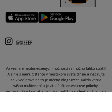
Vo vesmíre neobmedzených možností sa možno ľahko stratiť.
Ale nie s nami. Ostaňte v mestskom svete dlhšie a inšpirujte
sa – veď práve na to je určený Blog Sizeer. Každá verzia
vášho multivesmíru je vítaná. Streetwearové príbehy,
profesionálne tipy, ako zachrániť outfity a najlepšie nápady na
sety na každú náladu: to všetko nájdete práve tu.