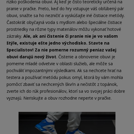
riziko poškodenia obuvi. Aj keď je čisto teoreticky určená na
pranie v pračke. Preto, keď do hry vstupuje váš obľúbený pár
obuvi, snažte sa ho nezničiť a vyskúšajte iné čistiace metódy.
Častokrát obyčajná voda s mydlom alebo špeciálne čistiace
prostriedky na rôzne typy materiálov môžu vykonať hotové
zázraky.
Ale, ak ani čistenie či pranie nie je vo vašom
štýle, existuje ešte jedno východisko. Stavte na
špecialistov! Za nie pomerne rozumný peniaz vašej
obuvi darujú nový život
. Čistenie a obnovenie obuvi je
pomerne mladé odvetvie v oblasti služieb, ale môže sa
pochváliť impozantnými výsledkami. Ak sa nechcete hrať na
testera a používať metódu pokus omyl, ktorá by vám mohla
pomôcť zbaviť sa nechcených škvŕn a nečistôt z topánok,
zverte ich do rúk profesionálov, ktorí sa vo svojej práci dobre
vyznajú. Neriskujte a obuv rozhodne neperte v pračke.