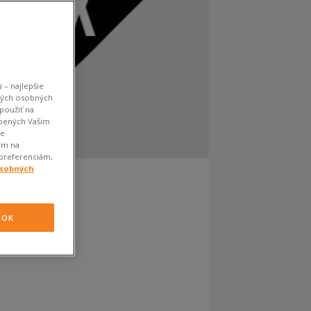
 – najlepšie
kých osobných
použiť na
obených Vašim
je
ím na
 preferenciám,
osobných
OK