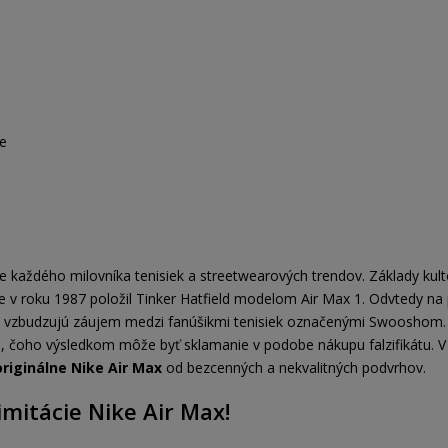
ke
 každého milovníka tenisiek a streetwearových trendov. Základy kul
 v roku 1987 položil Tinker Hatfield modelom Air Max 1. Odvtedy na 
dy vzbudzujú záujem medzi fanúšikmi tenisiek označenými Swooshom. 
nu, čoho výsledkom môže byť sklamanie v podobe nákupu falzifikátu. 
 originálne Nike Air Max
od bezcenných a nekvalitných podvrhov.
imitácie Nike Air Max!