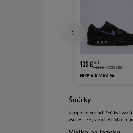
9 €
180 €
162.00 €
Najnižšia cena
KE AIR MAX TL 2.5
102 €
150 €
114.00 €
Najnižšia cena
NIKE AIR MAX 90
Šnúrky
V napodobeninách šnúrky bývajú po
všetky dierky vašich Air Max, máme
Vlajka na jazyku