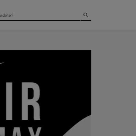
Search Button
H