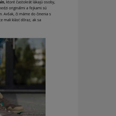
nín
, ktoré častokrát lákajú osoby,
medzi originálmi a fejkami sú
m. Avšak, či máme do činenia s
e mali klásť dôraz, ak sa