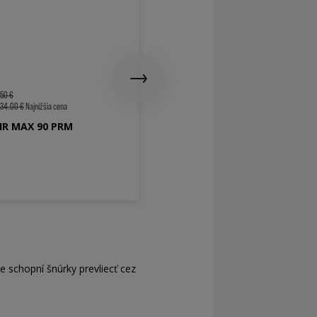
129 €
150 €
150.00 €
Najnižšia cena
NIKE AIR MAX 90 PREMIUM
150 €
134.00 €
Najnižšia cena
AIR MAX 90 PRM
e schopní šnúrky prevliecť cez