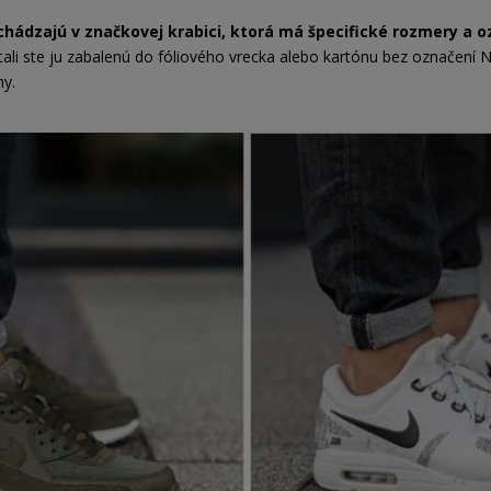
chádzajú v značkovej krabici, ktorá má špecifické rozmery a 
tali ste ju zabalenú do fóliového vrecka alebo kartónu bez označení Nik
ny.