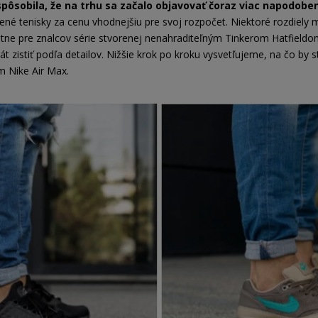
pôsobila, že na trhu sa začalo objavovať čoraz viac napodobe
úbené tenisky za cenu vhodnejšiu pre svoj rozpočet. Niektoré rozdiely 
bitne pre znalcov série stvorenej nenahraditeľným Tinkerom Hatfieldo
istiť podľa detailov. Nižšie krok po kroku vysvetľujeme, na čo by st
m Nike Air Max.