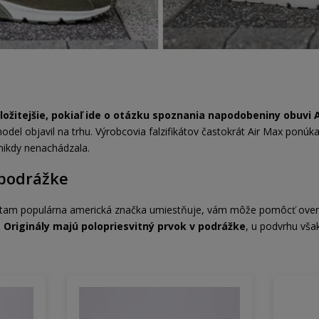
ložitejšie, pokiaľ ide o otázku spoznania napodobeniny obuvi 
odel objavil na trhu. Výrobcovia falzifikátov častokrát Air Max ponúka
nikdy nenachádzala.
 podrážke
ý tam populárna americká značka umiestňuje, vám môže pomôcť overiť
.
Originály majú polopriesvitný prvok v podrážke
, u podvrhu vša