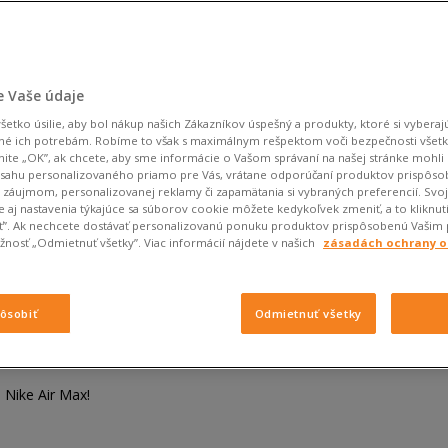
 Vaše údaje
etko úsilie, aby bol nákup našich Zákazníkov úspešný a produkty, ktoré si vyberajú
né ich potrebám. Robíme to však s maximálnym rešpektom voči bezpečnosti všet
knite „OK”, ak chcete, aby sme informácie o Vašom správaní na našej stránke mohli 
bsahu personalizovaného priamo pre Vás, vrátane odporúčaní produktov prispôs
záujmom, personalizovanej reklamy či zapamätania si vybraných preferencií. Svo
 aj nastavenia týkajúce sa súborov cookie môžete kedykoľvek zmeniť, a to kliknut
iť”. Ak nechcete dostávať personalizovanú ponuku produktov prispôsobenú Vašim
nosť „Odmietnuť všetky”. Viac informácií nájdete v našich
zásadách ochrany 
in
. napodobenín?
pôsobiť
Odmietnuť všetky
 Nike Air Max!