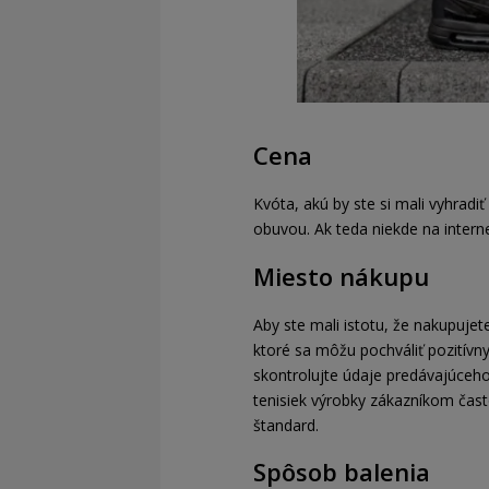
Cena
Kvóta, akú by ste si mali vyhradi
obuvou. Ak teda niekde na interne
Miesto nákupu
Aby ste mali istotu, že nakupuje
ktoré sa môžu pochváliť pozitív
skontrolujte údaje predávajúceho
tenisiek výrobky zákazníkom často
štandard.
Spôsob balenia