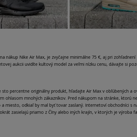
ť na nákup Nike Air Max, je zvyčajne minimálne 75 €, aj pri zohľadnení 
tovej aukcii uvidíte kultový model za veľmi nízku cenu, dávajte si po
te sto percentne originálny produkt, hľadajte Air Max v obľúbených 
nym ohlasom mnohých zákazníkov. Pred nákupom na stránke, ktorú ne
 a miesto, odkiaľ by mal byť tovar zaslaný. Internetoví obchodníci 
krát zasielajú priamo z Číny alebo iných krajín, v ktorých je výroba fa