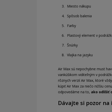
Miesto nákupu
Spôsob balenia
Farby
Plastový element v podráž
Šnúrky
Vlajka na jazyku
Air Max sú nepochybne must have
vankúšikom viditeľným v podrážke
rôznych verzií Air Max, ktoré vž
kúpiť Air Max za niečo nižšiu ce
odpovedáme na to,
ako odlíšiť
Dávajte si pozor na 