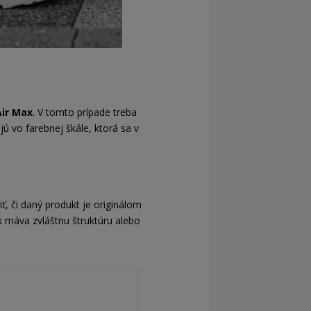
Air Max
. V tomto prípade treba
jú vo farebnej škále, ktorá sa v
, či daný produkt je originálom
k máva zvláštnu štruktúru alebo