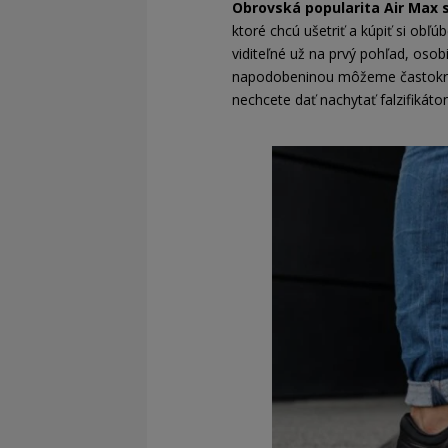
Obrovská popularita Air Max s
ktoré chcú ušetriť a kúpiť si obľ
viditeľné už na prvý pohľad, oso
napodobeninou môžeme častokrát z
nechcete dať nachytať falzifikáto