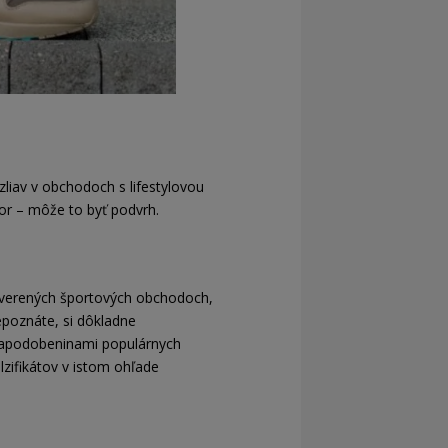
zliav v obchodoch s lifestylovou
zor – môže to byť podvrh.
a overených športových obchodoch,
poznáte, si dôkladne
s napodobeninami populárnych
lzifikátov v istom ohľade