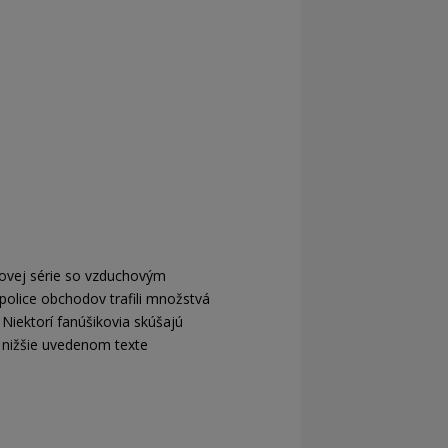
tovej série so vzduchovým
police obchodov trafili množstvá
Niektorí fanúšikovia skúšajú
V nižšie uvedenom texte