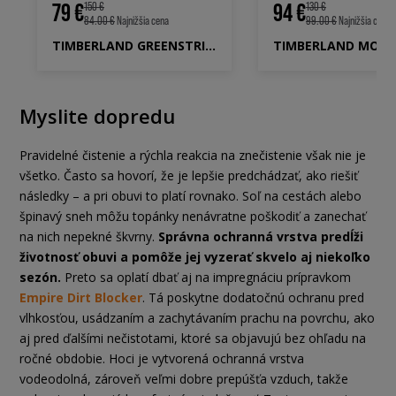
79 €
94 €
150 €
130 €
84.00 €
Najnižšia cena
99.00 €
Najnižšia cena
TIMBERLAND GREENSTRIDE MOTION 6 MID LACE SNEAKER
Myslite dopredu
Pravidelné čistenie a rýchla reakcia na znečistenie však nie je
všetko. Často sa hovorí, že je lepšie predchádzať, ako riešiť
následky – a pri obuvi to platí rovnako. Soľ na cestách alebo
špinavý sneh môžu topánky nenávratne poškodiť a zanechať
na nich nepekné škvrny.
Správna ochranná vrstva predĺži
životnosť obuvi a pomôže jej vyzerať skvelo aj niekoľko
sezón.
Preto sa oplatí dbať aj na impregnáciu prípravkom
Empire Dirt Blocker
. Tá poskytne dodatočnú ochranu pred
vlhkosťou, usádzaním a zachytávaním prachu na povrchu, ako
aj pred ďalšími nečistotami, ktoré sa objavujú bez ohľadu na
ročné obdobie. Hoci je vytvorená ochranná vrstva
vodeodolná, zároveň veľmi dobre prepúšťa vzduch, takže