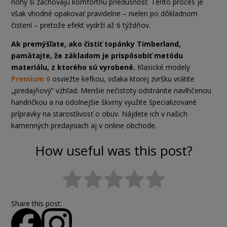
nohy si zachovajú komfortnú priedušnosť. Tento proces je
však vhodné opakovať pravidelne – nielen po dôkladnom
čistení – pretože efekt vydrží až 6 týždňov.
Ak premýšľate, ako čistiť topánky Timberland,
pamätajte, že základom je prispôsobiť metódu
materiálu, z ktorého sú vyrobené.
Klasické modely
Premium 6
osviežte kefkou, vďaka ktorej zvršku vrátite
„predajňový“ vzhľad. Menšie nečistoty odstránite navlhčenou
handričkou a na odolnejšie škvrny využite špecializované
prípravky na starostlivosť o obuv. Nájdete ich v našich
kamenných predajniach aj v online obchode.
How useful was this post?
Share this post: