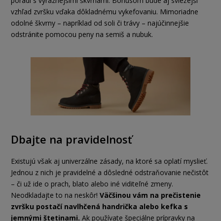
poradí s výraznejšími škvrnami. Bonusom bude aj sviežejší
vzhľad zvršku vďaka dôkladnému vykefovaniu. Mimoriadne
odolné škvrny – napríklad od soli či trávy – najúčinnejšie
odstránite pomocou peny na semiš a nubuk.
Dbajte na pravidelnosť
Existujú však aj univerzálne zásady, na ktoré sa oplatí myslieť.
Jednou z nich je pravidelné a dôsledné odstraňovanie nečistôt
– či už ide o prach, blato alebo iné viditeľné zmeny.
Neodkladajte to na neskôr!
Väčšinou vám na prečistenie
zvršku postačí navlhčená handrička alebo kefka s
jemnými štetinami.
Ak používate špeciálne prípravky na