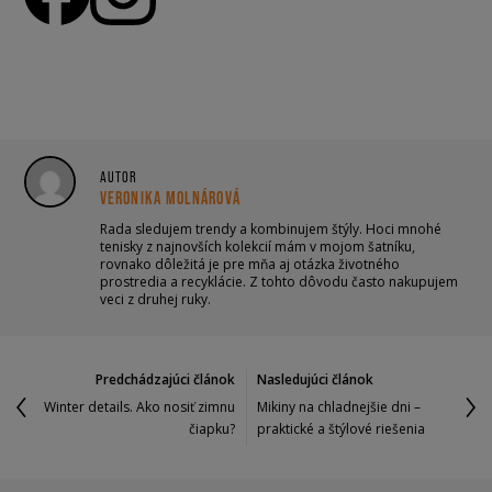
AUTOR
VERONIKA MOLNÁROVÁ
Rada sledujem trendy a kombinujem štýly. Hoci mnohé
tenisky z najnovších kolekcií mám v mojom šatníku,
rovnako dôležitá je pre mňa aj otázka životného
prostredia a recyklácie. Z tohto dôvodu často nakupujem
veci z druhej ruky.
Predchádzajúci článok
Nasledujúci článok
Winter details. Ako nosiť zimnu
Mikiny na chladnejšie dni –
čiapku?
praktické a štýlové riešenia